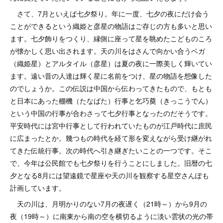
さて、7月といえば七夕祭り。年に一度、七夕の夜にだけ会う
ことができるという織姫と彦星の物語はご存じの方も多いと思い
ます。七夕飾りをつくり、縁側に座って星を眺めたこどものころ
が懐かしく思い出されます。天の川をはさんで向かい合うベガ
（織姫星）とアルタイル（彦星）は夏の夜に一際美しく輝いてい
ます。遠い昔の人達は輝く星に名前をつけ、星の物語を想像した
のでしょうか。この伝説は中国から伝わってきたもので、もとも
と日本にあった棚機（たなばた）行事と乞巧奠（きっこうでん）
という中国の行事が合わさって七夕行事となったのだそうです。
平安時代には宮中行事として行われていたものが江戸時代に庶民
に広まったとか。幾つもの時代を経て形を変えながら受け継がれ
てきた伝統行事。次の時代へ引き継ぎたいことの一つです。そこ
で、今年は公民館でも七夕祭りを行うことにしました。旧暦の七
夕となる8月には望遠鏡で星座や天の川を観察する星空さんぽも
計画しています。
天の川は、月明かりのない7月の夜遅く（21時～）から9月の
夜（19時～）に南東から南の空を横切るように淡い雲状の光の帯