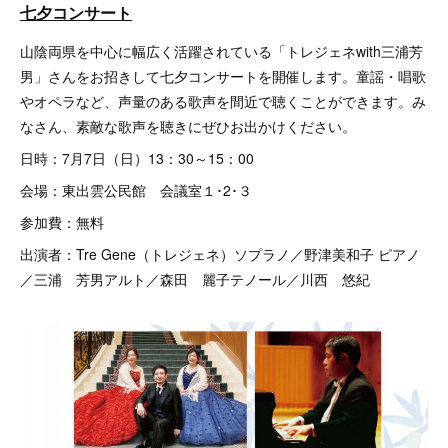
七夕コンサート
山陰両県を中心に幅広く活躍されている「トレジェネwith三浦芳
男」さんをお招きして七夕コンサートを開催します。童謡・唱歌
やオペラなど、声量のある歌声を間近で聴くことができます。み
なさん、素敵な歌声を聴きにぜひお出かけください。
日時：7月7日（日）13：30～15：00
会場：東出雲公民館 会議室１･2･３
参加費：無料
出演者：Tre Gene（トレジェネ）ソプラノ／野津美和子 ピアノ
／三浦 芳男アルト／森田 麗子テノール／川西 悠紀