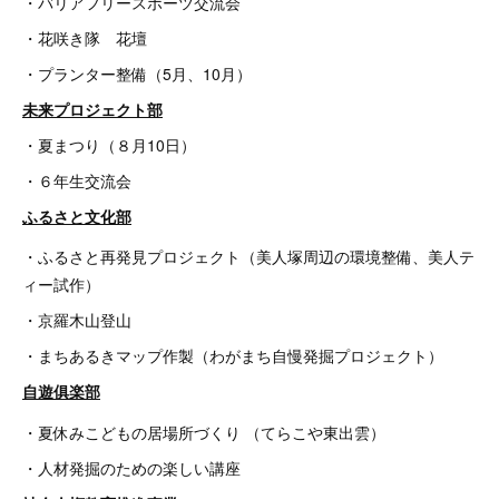
・バリアフリースポーツ交流会
・花咲き隊 花壇
・プランター整備（5月、10月）
未来プロジェクト部
・夏まつり（８月10日）
・６年生交流会
ふるさと文化部
・ふるさと再発見プロジェクト（美人塚周辺の環境整備、美人テ
ィー試作）
・京羅木山登山
・まちあるきマップ作製（わがまち自慢発掘プロジェクト）
自遊俱楽部
・夏休みこどもの居場所づくり （てらこや東出雲）
・人材発掘のための楽しい講座