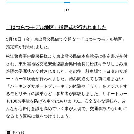
p7
「はつらつモデル地区」指定式が行われました
5月10日（金）東出雲公民館で交通安全「はつらつモデル地区」
指定式が行われました。
松江警察署伊藤署長様より東出雲公民館本多館長に指定書が交付
され、東出雲地区交通安全協議会奥田会長に松江キラリしじみ推
進隊の委嘱状が交付されました。その後、駐車場でトヨタのサポ
ートカー体験会が行われました。踏み間違えても前に進まない
「パーキングサポートブレーキ」の体験や「歩く」をアシストす
るモビリティの試乗など、参加者が体験しました。サポートカー
も100％事故を防げる車ではありません。安全安心な運転を、み
んなが心掛け意識を高めていく事が大切で、交通事故のない町に
なるよう運転に気をつけましょう。
夏まつり