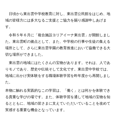
日頃から東出雲中学校教育に対し、東出雲公民館をはじめ、地
域の皆様方には多大なるご支援とご協力を賜り感謝申しあげま
す。
令和５年６月に「複合施設ヨリアイーナ東出雲」が開館しまし
た。東出雲町の拠点として、また、中学校の行事や生徒の集える
場所として、さらに東出雲学園の教育推進において協働できる大
切な場所ができました。
東出雲の地域にはたくさんの宝物があります。それは、人であ
りモノであり、歴史や伝統そして文化です。東出雲中学校では、
地域に出かけ実体験をする職場体験学習を昨年度から再開しまし
た。
本物に触れる実践的なこの学習は、「働く」とは何かを体験でき
る貴重な学びの場です。また、体験学習を通して地域の宝物を知
るとともに、地域の皆さまに支えていただいていることを改めて
実感する重要な機会となっています。